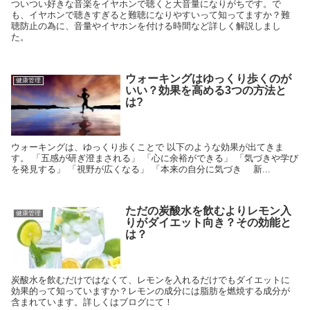
ついつい好きな音楽をイヤホンで聴くと大音量になりがちです。で
も、イヤホンで聴きすぎると難聴になりやすいって知ってますか？難
聴防止の為に、音量やイヤホンを付ける時間など詳しく解説しまし
た。
ウォーキングはゆっくり歩くのが
健康管理
いい？効果を高める3つの方法と
は?
ウォーキングは、ゆっくり歩くことで 以下のような効果が出てきま
す。 「五感が研ぎ澄まされる」 「心に余裕ができる」 「気づきや学び
を発見する」 「視野が広くなる」 「本来の自分に気づき 新...
ただの炭酸水を飲むよりレモン入
健康管理
りがダイエット向き？その効能と
は？
炭酸水を飲むだけではなくて、レモンを入れるだけでもダイエットに
効果的って知っていますか？レモンの成分には脂肪を燃焼する成分が
含まれています。詳しくはブログにて！