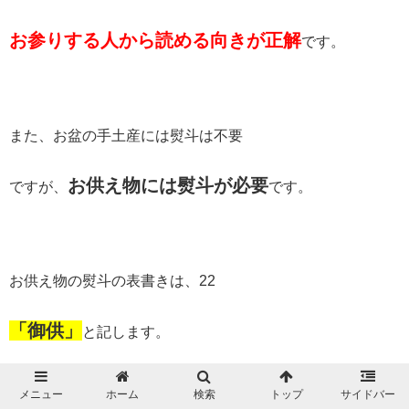
お参りする人から読める向きが正解
です。
また、お盆の手土産には熨斗は不要
お供え物には熨斗が必要
ですが、
です。
お供え物の熨斗の表書きは、22
「御供」
と記します。
メニュー
ホーム
検索
トップ
サイドバー