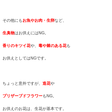
その他にも
お魚やお肉・生卵
など、
生臭物
はお供えにはNG。
香りのキツイ花
や、
毒や棘のある花
も
お供えとしてはNGです。
ちょっと意外ですが、
造花
や
プリザーブドフラワー
もNG。
お供えのお花は、生花が基本です。