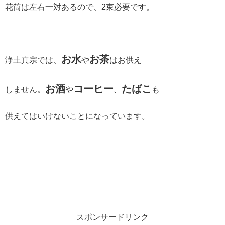
花筒は左右一対あるので、2束必要です。
お水
お茶
浄土真宗では、
や
はお供え
お酒
コーヒー
たばこ
しません。
や
、
も
供えてはいけないことになっています。
スポンサードリンク