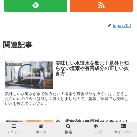
topaz703
関連記事
美味しい水道水を飲む！意外と知
生活の知識
らない塩素や有害成分の正しい抜
き方
美味しい水道水が家で飲みたい！塩素や有害成分を抜くには、どうし
たらいいの？今回は詳しく説明しましたので、是非、家庭でも美味し
い水を飲んでください。
今、柔軟剤は無香料がイチオシ！
生活の知識
人気の秘密とオススメをご紹介
メニュー
ホーム
検索
トップ
サイドバー