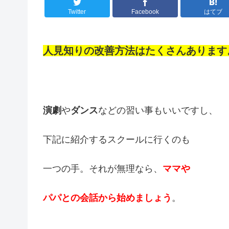
Twitter
Facebook
はてブ
人見知りの改善方法はたくさんあります
演劇
や
ダンス
などの習い事もいいですし、
下記に紹介するスクールに行くのも
一つの手。それが無理なら、
ママや
パパとの会話から始めましょう
。