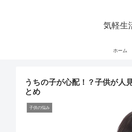
気軽生
ホーム
うちの子が心配！？子供が人
とめ
子供の悩み