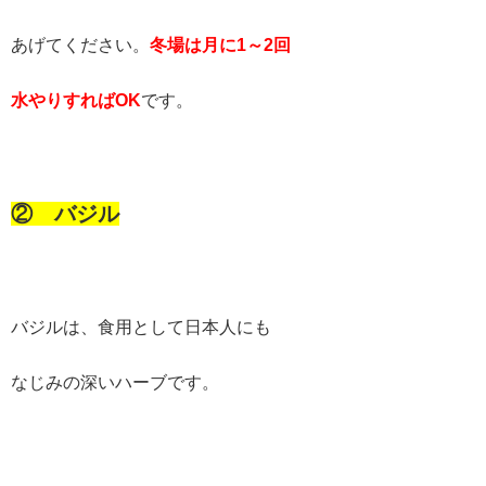
あげてください。
冬場は月に
1
～2
回
水やりすればOK
です。
② バジル
バジルは、食用として日本人にも
なじみの深いハーブです。