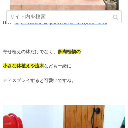
URL:
https://www.instagram.com/p/BmNQKaeHmzt/
寄せ植えの鉢だけでなく、
多肉植物の
小さな鉢植えや流木
なども一緒に
ディスプレイすると可愛いですね。