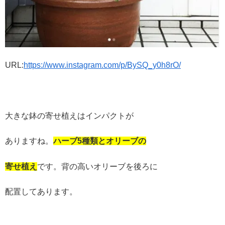
URL:
https://www.instagram.com/p/BySQ_y0h8rO/
大きな鉢の寄せ植えはインパクトが
ありますね。
ハーブ
5
種類とオリーブの
寄せ植え
です。背の高いオリーブを後ろに
配置してあります。