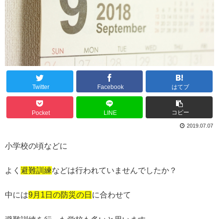
Twitter
Facebook
はてブ
コピー
Pocket
LINE
2019.07.07
小学校の頃などに
よく
避難訓練
などは行われていませんでしたか？
中には
9月1日の防災の日
に合わせて