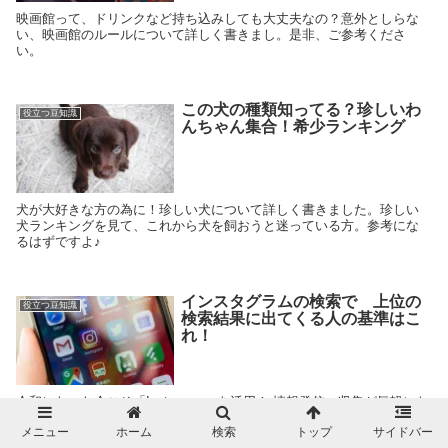
映画館って、ドリンクなど持ち込みしても大丈夫なの？意外としらな
い、映画館のルールについて詳しく書きまし。是非、ご参考くださ
い。
この犬の種類知ってる？珍しいわ
役立つ豆知識
んちゃん集合！希少ランキング
犬が大好きな方の為に！珍しい犬について詳しく書きました。珍しい
犬ランキングを見て、これから犬を飼おうと迷っている方。参考にな
るはずですよ♪
インスタグラムの検索で 上位の
役立つ豆知識
検索結果に出てくる人の基準はこ
れ！
令和になった今こそ「Instagram」を活用！ 情報発信、収集が気軽にな
りました。 「インスタ映え」という言葉が ユーキャン流行語大賞にも
メニュー
ホーム
検索
トップ
サイドバー
ノミネートされ、 今や多くの人が利用しているインスタグラム。 ...