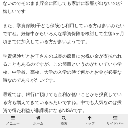
ないのでそのまま貯金に回しても家計に影響が出ないのが
嬉しいです！
また、学資保険(子ども保険)も利用している方は多いみたい
ですね。妊娠中からいろんな学資保険を検討して生後5ヶ月
頃までに加入している方が多いようです。
学資保険だとお子さんの成長の節目にお祝い金が支払われ
ることもあるのですが、この節目というのがたいてい小学
校、中学校、高校、大学の入学の時で何かとお金が必要な
時なのでありがたいです。
最近では、銀行に預けても金利が低いことから投資してい
る方も増えてきているみたいですね。中でも人気なのは投
資で得た利益が非課税になるNISAです。
メニュー
ホーム
検索
トップ
サイドバー
わが家では、夫の考えを元にお祝い金やお年玉、児童手当